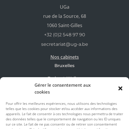
UGa
rue de la Source, 68
1060 Saint-Gilles
+32 (0)2 548 97 90
secretariat@ug-a.be
Nos cabinets
Bruxelles
Brabant-Wallon
Gérer le consentement aux
Mons
cookies
Pour offrir les meilleures expériences, nous utilisons des technologies
Actus & Astuces
telles que les cookies pour stocker et/ou accéder aux informations des
Actualités
appareils. Le fait de consentir à ces technologies nous permettra de traiter
des données telles que le comportement de navigation ou les ID uniques
sur ce site. Le fait de ne pas consentir ou de retirer son consentement
Astuces