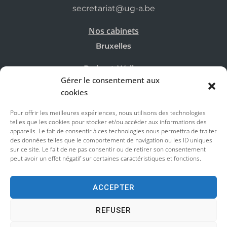
secretariat@ug-a.be
Nos cabinets
Bruxelles
Brabant-Wallon
Gérer le consentement aux
Mons
cookies
Pour offrir les meilleures expériences, nous utilisons des technologies
Actus & Astuces
telles que les cookies pour stocker et/ou accéder aux informations des
Actualités
appareils. Le fait de consentir à ces technologies nous permettra de traiter
des données telles que le comportement de navigation ou les ID uniques
sur ce site. Le fait de ne pas consentir ou de retirer son consentement
Astuces
peut avoir un effet négatif sur certaines caractéristiques et fonctions.
Informations
ACCEPTER
Honoraires
REFUSER
Recrutements