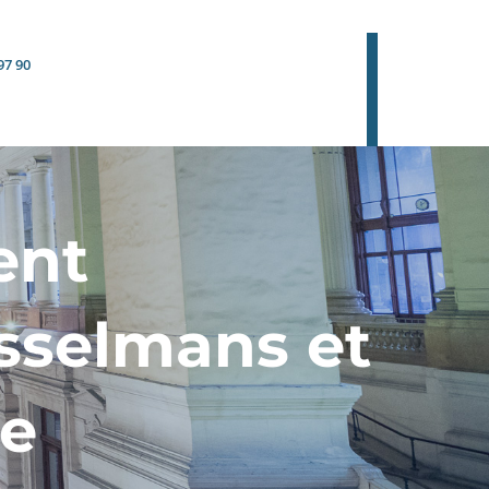
97 90
ent
sselmans et
ue