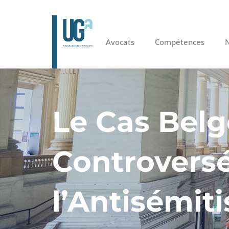
Avocats
Compétences
N
Le Cas Belg
Controvers
l’Antisémit