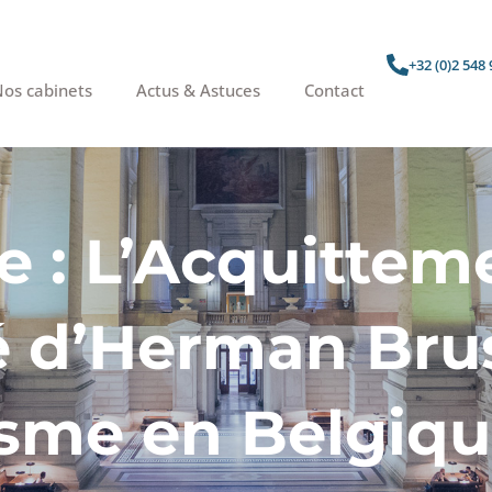
+32 (0)2 548 
os cabinets
Actus & Astuces
Contact
e : L’Acquittem
é d’Herman Bru
isme en Belgiq