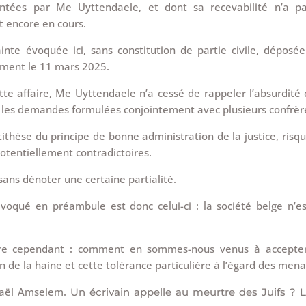
entées par Me Uyttendaele, et dont sa recevabilité n’a p
t encore en cours.
ainte évoquée ici, sans constitution de partie civile, déposé
ement le 11 mars 2025.
te affaire, Me Uyttendaele n’a cessé de rappeler l’absurdité 
é les demandes formulées conjointement avec plusieurs confrèr
tithèse du principe de bonne administration de la justice, risq
potentiellement contradictoires.
 sans dénoter une certaine partialité.
voqué en préambule est donc celui-ci : la société belge n’es
e cependant : comment en sommes-nous venus à accepter 
on de la haine et cette tolérance particulière à l’égard des men
afaël Amselem.
Un écrivain appelle au meurtre des Juifs ? La